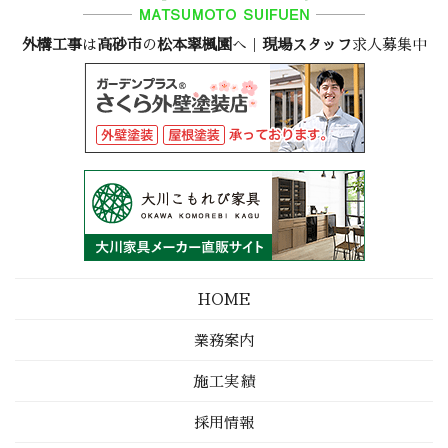
外構工事
は
高砂市
の
松本翠楓園
へ｜
現場スタッフ
求人募集中
HOME
業務案内
施工実績
採用情報